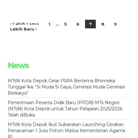
Lebih Lama
1
…
5
6
7
8
9
Lebih Baru
News
MTsN Kota Depok Gelar P5RA Bertema Bhinneka
Tunggal Ika: “Si Muda Si Gaya, Generasi Muda Generasi
Berkarya”
Penerimaan Peserta Didik Baru (PPDB) MTs Negeri
(MTsN) Kota Depok untuk Tahun Pelajaran 2025/2026
Telah diBuka
MTsN Kota Depok Ikut Sukseskan Launching Gerakan
Penanaman 1 Juta Pohon Matoa Kementerian Agama
RI