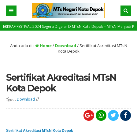
RKRAF FESTIVAL 2024 Segera Digelar D MTsN Kota Depok – MTsN Menjadi Pilot 
Lebih Tinggi
Anda ada di :
Home
/
Download
/
Sertifikat Akreditasi MTsN
Kota Depok
Sertifikat Akreditasi MTsN
Kota Depok
Type : ,
Download
()
Sertifikat Akreditasi MTsN Kota Depok