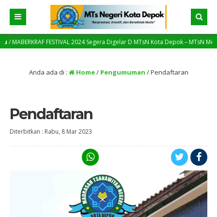
/ MABERKRAF FESTIVAL 2024 Segera Digelar D MTsN Kota Depok – MTsN Menjadi P
Anda ada di :
Home
/
Pengumuman
/
Pendaftaran
Pendaftaran
Diterbitkan :
Rabu, 8 Mar 2023