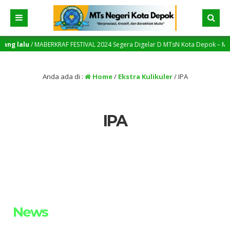
ang lalu
/ MABERKRAF FESTIVAL 2024 Segera Digelar D MTsN Kota Depok – MTsN M
Anda ada di :
Home
/
Ekstra Kulikuler
/
IPA
IPA
News