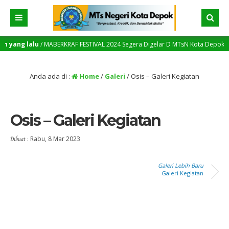
n yang lalu
/ MABERKRAF FESTIVAL 2024 Segera Digelar D MTsN Kota Depok – MTs
Anda ada di :
Home
/
Galeri
/
Osis – Galeri Kegiatan
Osis – Galeri Kegiatan
Dibuat :
Rabu, 8 Mar 2023
Galeri Lebih Baru
Galeri Kegiatan