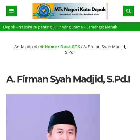
ok –Prestasi itu penting, Jujur yang utama – Semangat Meraih
Anda ada di :
Home
/
Data GTK
/
A. Firman Syah Madjid,
S.Pd.I
A. Firman Syah Madjid, S.Pd.I