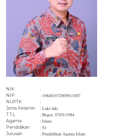
NIK
:
NIP
: 198401072009011007
NUPTK
:
Jenis Kelamin
: Laki-laki
T.T.L
: Bogor, 07/01/1984
Agama
: Islam
Pendidikan
: S1
Jurusan
: Pendidikan Agama Islam