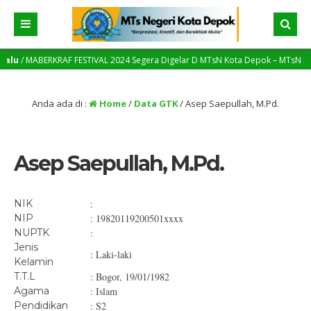
alu
/ MABERKRAF FESTIVAL 2024 Segera Digelar D MTsN Kota Depok – MTsN Menjad
ang Yang Lebih Tinggi
Anda ada di :
Home
/
Data GTK
/
Asep Saepullah, M.Pd.
Asep Saepullah, M.Pd.
NIK
:
NIP
: 19820119200501xxxx
NUPTK
:
Jenis
: Laki-laki
Kelamin
T.T.L
: Bogor, 19/01/1982
Agama
: Islam
Pendidikan
: S2