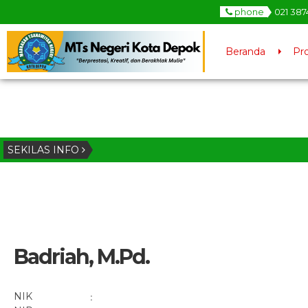
phone
021 387
Beranda
Pro
SEKILAS INFO
Badriah, M.Pd.
NIK
: