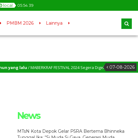
local
05
:
54
40
PMBM 2026
Lainnya
07-08-2026
yang lalu
/ MABERKRAF FESTIVAL 2024 Segera Digelar D MTsN Kota Depok –
News
MTsN Kota Depok Gelar P5RA Bertema Bhinneka
Tunggal Ika: “Si Muda Si Gaya, Generasi Muda