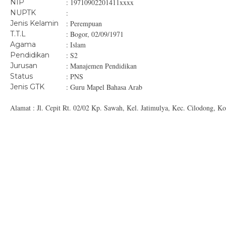
NIP
: 19710902201411xxxx
NUPTK
:
Jenis Kelamin
: Perempuan
T.T.L
: Bogor, 02/09/1971
Agama
: Islam
Pendidikan
: S2
Jurusan
: Manajemen Pendidikan
Status
: PNS
Jenis GTK
: Guru Mapel Bahasa Arab
Alamat : Jl. Cepit Rt. 02/02 Kp. Sawah, Kel. Jatimulya, Kec. Cilodong, K