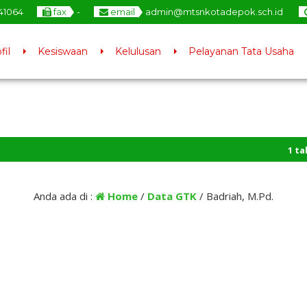
41064
fax
-
email
admin@mtsnkotadepok.sch.id
fil
Kesiswaan
Kelulusan
Pelayanan Tata Usaha
1 tahun 
Anda ada di :
Home
/
Data GTK
/
Badriah, M.Pd.