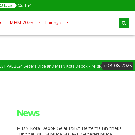
local
02
:
11
45
PMBM 2026
Lainnya
08-08-2026
AL 2024 Segera Digelar D MTsN Kota Depok – MTsN Menjadi Pilot Project 
News
MTsN Kota Depok Gelar P5RA Bertema Bhinneka
Tunggal Ika: “Si Muda Si Gaya, Generasi Muda