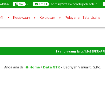
741064
fax
-
email
admin@mtsnkotadepok.sch.id
fil
Kesiswaan
Kelulusan
Pelayanan Tata Usaha
1 tahun yang lalu
/ MABERKRAF FESTIV
Anda ada di :
Home
/
Data GTK
/
Badriyah Yanuarti, S.Pd.