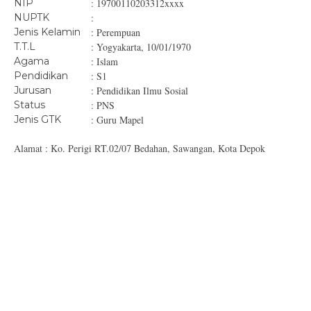
NIP
: 19700110203312xxxx
NUPTK
:
Jenis Kelamin
: Perempuan
T.T.L
: Yogyakarta, 10/01/1970
Agama
: Islam
Pendidikan
: S1
Jurusan
: Pendidikan Ilmu Sosial
Status
: PNS
Jenis GTK
: Guru Mapel
Alamat : Ko. Perigi RT.02/07 Bedahan, Sawangan, Kota Depok