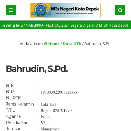
n yang lalu
/ MABERKRAF FESTIVAL 2024 Segera Digelar D MTsN Kota Depok – MTs
Anda ada di :
Home
/
Data GTK
/
Bahrudin, S.Pd.
Bahrudin, S.Pd.
NIK
:
NIP
: 19700302200112xxxx
NUPTK
:
Jenis Kelamin
: Laki-laki
T.T.L
: Bogor, 02/03/1970
Agama
: Islam
Pendidikan
: S2
Jurusan
: Manajemen