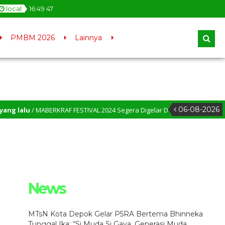
local
16
:
49
47
PMBM 2026
Lainnya
06-08-2026
 lalu
/ MABERKRAF FESTIVAL 2024 Segera Digelar D MTsN Kota Depok – MTsN
News
MTsN Kota Depok Gelar P5RA Bertema Bhinneka
Tunggal Ika: “Si Muda Si Gaya, Generasi Muda