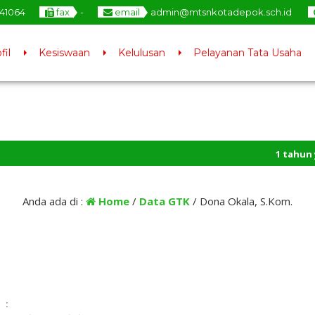
741064
fax
-
email
admin@mtsnkotadepok.sch.id
fil
Kesiswaan
Kelulusan
Pelayanan Tata Usaha
1 tahun yang
Anda ada di :
Home
/
Data GTK
/
Dona Okala, S.Kom.
: