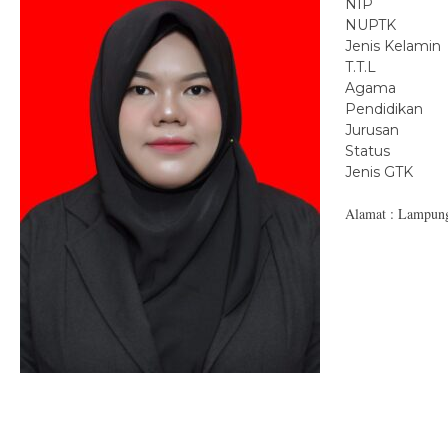
NIP
NUPTK
Jenis Kelamin
T.T.L
Agama
Pendidikan
Jurusan
Status
Jenis GTK
Alamat : Lampun