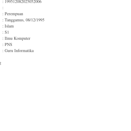
: 199512082025052006
:
: Perempuan
: Tanggamus, 08/12/1995
: Islam
: S1
: Ilmu Komputer
: PNS
: Guru Informatika
g