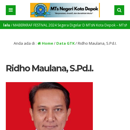
alu
/ MABERKRAF FESTIVAL 2024 Segera Digelar D MTsN Kota Depok – MTsN Menja
jang Yang Lebih Tinggi
Anda ada di :
Home
/
Data GTK
/
Ridho Maulana, S.Pd.I.
Ridho Maulana, S.Pd.I.