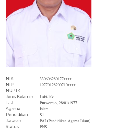
NIK
: 330606280177xxxx
NIP
: 19770128200710xxxx
NUPTK
:
Jenis Kelamin
: Laki-laki
T.T.L
: Purworejo, 28/01/1977
Agama
: Islam
Pendidikan
: S1
Jurusan
: PAI (Pendidikan Agama Islam)
Status
: PNS