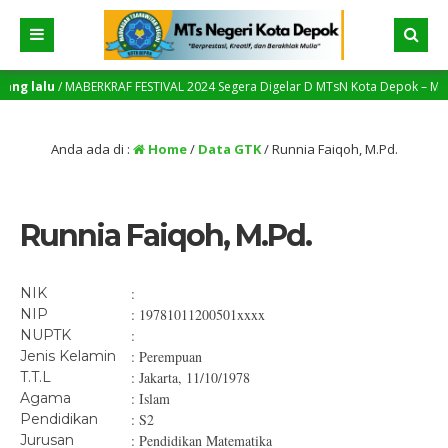
ang lalu
/ MABERKRAF FESTIVAL 2024 Segera Digelar D MTsN Kota Depok – MTsN M
 Jenjang Yang Lebih Tinggi
Anda ada di :
Home
/
Data GTK
/
Runnia Faiqoh, M.Pd.
Runnia Faiqoh, M.Pd.
NIK
:
NIP
: 19781011200501xxxx
NUPTK
:
Jenis Kelamin
: Perempuan
T.T.L
: Jakarta, 11/10/1978
Agama
: Islam
Pendidikan
: S2
Jurusan
: Pendidikan Matematika