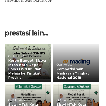
Taekwondo KAJARI DEPOK CUP
prestasi lain...
1 Jun 2023
Keren Banget, Siswa
MTsN Kota Depok
25 Mei 2021
Lolos OSN IPS dan
Kompetisi Sain
Melaju ke Tingkat
Madrasah Tingkat
Provinsi
Nasional 2018
29 Jul 2023
30 Jul 2023
Siswi MTsN Kota
Siswi MTsN Kota