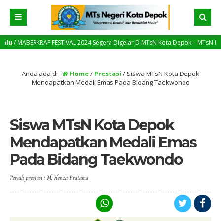
u
/ MABERKRAF FESTIVAL 2024 Segera Digelar D MTsN Kota Depok – MTsN Menjadi 
g Yang Lebih Tinggi
Anda ada di :
Home
/
Prestasi
/
Siswa MTsN Kota Depok
Mendapatkan Medali Emas Pada Bidang Taekwondo
Siswa MTsN Kota Depok
Mendapatkan Medali Emas
Pada Bidang Taekwondo
Peraih prestasi : M. Henza Pratama