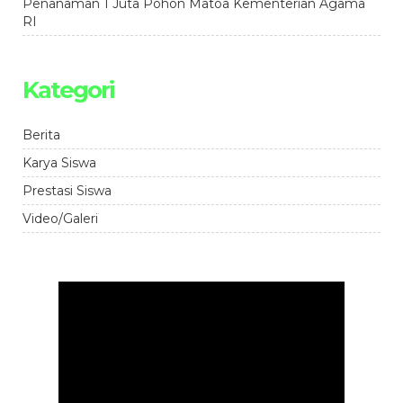
Penanaman 1 Juta Pohon Matoa Kementerian Agama
RI
Kategori
Berita
Karya Siswa
Prestasi Siswa
Video/Galeri