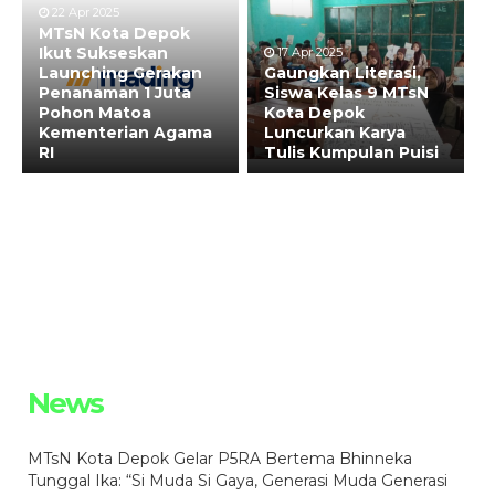
22 Apr 2025
MTsN Kota Depok
Ikut Sukseskan
17 Apr 2025
Launching Gerakan
Gaungkan Literasi,
Penanaman 1 Juta
Siswa Kelas 9 MTsN
Pohon Matoa
Kota Depok
Kementerian Agama
Luncurkan Karya
RI
Tulis Kumpulan Puisi
News
MTsN Kota Depok Gelar P5RA Bertema Bhinneka
Tunggal Ika: “Si Muda Si Gaya, Generasi Muda Generasi