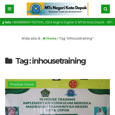
lalu
/ MABERKRAF FESTIVAL 2024 Segera Digelar D MTsN Kota Depok – MTsN Menja
Anda ada di :
Home
/
Tag "inhousetraining"
Tag : inhousetraining
Prestasi Siswa