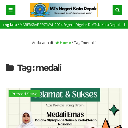
ng lalu
/ MABERKRAF FESTIVAL 2024 Segera Digelar D MTsN Kota Depok – MTsN Me
Anda ada di :
Home
/
Tag "medali"
Tag : medali
Prestasi Siswa