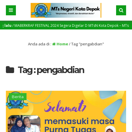
lalu
/ MABERKRAF FESTIVAL 2024 Segera Digelar D MTsN Kota Depok – MTsN Menja
Anda ada di :
Home
/
Tag "pengabdian"
Tag : pengabdian
Berita