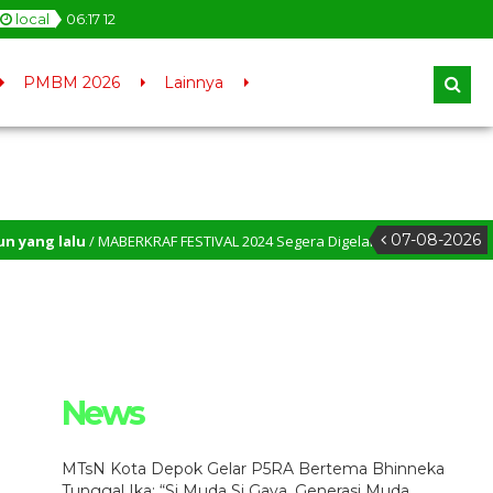
local
06
:
17
13
PMBM 2026
Lainnya
07-08-2026
g lalu
/ MABERKRAF FESTIVAL 2024 Segera Digelar D MTsN Kota Depok – MT
g Lebih Tinggi
News
MTsN Kota Depok Gelar P5RA Bertema Bhinneka
Tunggal Ika: “Si Muda Si Gaya, Generasi Muda