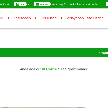
741064
fax
-
email
admin@mtsnkotadepok.sch.id
fil
Kesiswaan
Kelulusan
Pelayanan Tata Usaha
1 tahun yan
Jenjang Yan
Anda ada di :
Home
/
Tag "pernikahan"