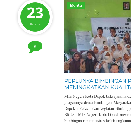
23
Berita
JUN 2023
0
PERLUNYA BIMBINGAN 
MENINGKATKAN KUALITA
MTs Negeri Kota Depok bekerjasama d
progamnya divisi Bimbingan Masyaraka
Depok melaksanakan kegiatan Bimbingan
BRUS . MTs Negeri Kota Depok merupak
bimbingan remaja usia sekolah angkatan