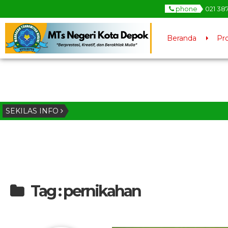
phone
021 38
Beranda
Pro
SEKILAS INFO
Tag : pernikahan