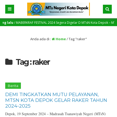
g lalu
/ MABERKRAF FESTIVAL 2024 Segera Digelar D MTsN Kota Depok – MTsN Men
Anda ada di :
Home
/
Tag "raker"
Tag : raker
Berita
DEMI TINGKATKAN MUTU PELAYANAN,
MTSN KOTA DEPOK GELAR RAKER TAHUN
2024-2025
Depok, 19 September 2024 – Madrasah Tsanawiyah Negeri (MTsN)