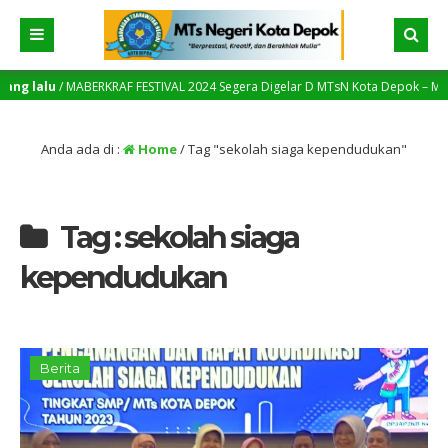
g lalu
/ MABERKRAF FESTIVAL 2024 Segera Digelar D MTsN Kota Depok – MTsN Me
Jenjang Yang Lebih Tinggi
Anda ada di :
Home
/
Tag "sekolah siaga kependudukan"
Tag : sekolah siaga
kependudukan
Berita