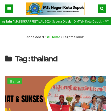
g lalu
/ MABERKRAF FESTIVAL 2024 Segera Digelar D MTsN Kota Depok – MTsN Men
Anda ada di :
Home
/
Tag "thailand"
Tag : thailand
Berita