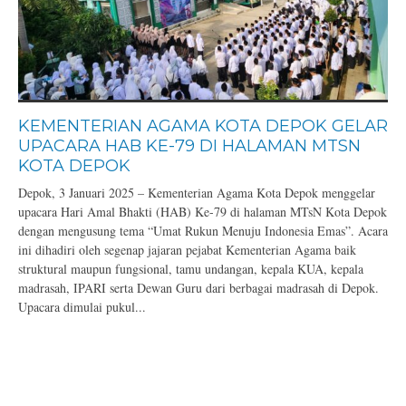
KEMENTERIAN AGAMA KOTA DEPOK GELAR
UPACARA HAB KE-79 DI HALAMAN MTSN
KOTA DEPOK
Depok, 3 Januari 2025 – Kementerian Agama Kota Depok menggelar
upacara Hari Amal Bhakti (HAB) Ke-79 di halaman MTsN Kota Depok
dengan mengusung tema “Umat Rukun Menuju Indonesia Emas”. Acara
ini dihadiri oleh segenap jajaran pejabat Kementerian Agama baik
struktural maupun fungsional, tamu undangan, kepala KUA, kepala
madrasah, IPARI serta Dewan Guru dari berbagai madrasah di Depok.
Upacara dimulai pukul...