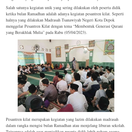
Salah satunya kegiatan unik yang sering dilakukan oleh peserta didik
ketika bulan Ramadhan adalah adanya kegiatan pesantren kilat. Seperti
halnya yang dilakukan Madrasah Tsanawiyah Negeri Kota Depok
menggelar Pesantren Kilat dengan tema “Membentuk Generasi Qurani
yang Berakhlak Mulia” pada Rabu (05/04/2023).
Pesantren kilat merupakan kegiatan yang lazim dilakukan madrasah
dalam rangka mengisi bulan Ramadhan atau menjelang liburan sekolah.
Tujuannya adalah agar menjadikan peserta didik lebih paham agama