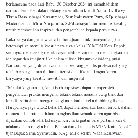
berlangsung pada hari Rabu, 30 Oktober 2024 ini menghadirkan
Dr. Helvy
narasumber hebat dalam bidang kepenulisan kreatif Yaitu
Tiana Rosa
Nur Indrawaty Pary, S.Ip
sebagai Narasumber,
sebagai
Mira Nurjamila, S,Pd
Moderator dan
sebagai tutor menulis kreatif,
untuk memberikan inspirasi dan pengetahuan kepada para siswa.
Loka karya dan gelar wicara ini bertujuan untuk mengembangkan
keterampilan menulis kreatif para siswa kelas IX MTsN Kota Depok,
sekaligus mendorong mereka agar lebih berani dalam menuangkan ide-
ide segar dan imajinatif ke dalam tulisan khusunya dibidang puisi.
Narasumber yang dihadirkan adalah seorang penulis profesional yang
telah berpengalaman di dunia literasi dan dikenal dengan karya-
karyanya yang kreatif, inovatif dan inspiratif.
“Melalui kegiatan ini, kami berharap siswa dapat memperoleh
pengetahuan praktis mengenai teknik-teknik menulis yang baik dan
kreatif, serta dapat mengembangkan minat mereka di bidang literasi.
Harapannya juga anak2 kelas IX dapat memberikan kesan terbaik dalam
momen ini, terutama dalam menghasilkan sebuah karya agar bisa
dijadikan contoh adik kelasnya. Karena kegiatan baru pertama kali di
adakan dalam rangka bulan Bahasa dan dies natalis MTsN Kota Depok”
ujar Bapak Sama Syamsudin, S.Ag, M.Pd selaku Waka Kesiswaan