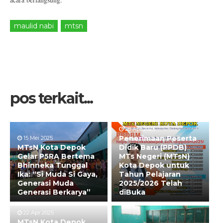
maulid nabi
mtsn
pos terkait...
28 Apr 2025
Penerimaan Peserta
15 Mei 2025
MTsN Kota Depok
Didik Baru (PPDB)
Gelar P5RA Bertema
MTs Negeri (MTsN)
Bhinneka Tunggal
Kota Depok untuk
Ika: “Si Muda Si Gaya,
Tahun Pelajaran
Generasi Muda
2025/2026 Telah
Generasi Berkarya”
diBuka
22 Apr 2025
MTsN Kota Depok