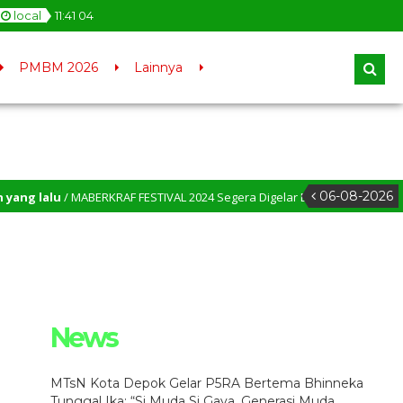
local
11
:
41
05
PMBM 2026
Lainnya
06-08-2026
g lalu
/ MABERKRAF FESTIVAL 2024 Segera Digelar D MTsN Kota Depok – MTs
 Lebih Tinggi
News
MTsN Kota Depok Gelar P5RA Bertema Bhinneka
Tunggal Ika: “Si Muda Si Gaya, Generasi Muda