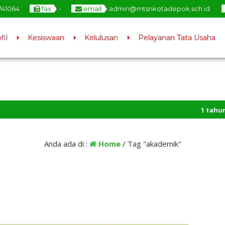
741064
fax
-
email
admin@mtsnkotadepok.sch.id
fil
Kesiswaan
Kelulusan
Pelayanan Tata Usaha
1 tahun yan
Jenjang Yang
Anda ada di :
Home
/
Tag "akademik"