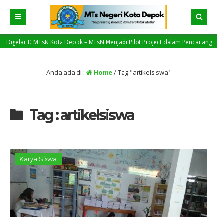
gelar D MTsN Kota Depok – MTsN Menjadi Pilot Project dalam Pencanangan Sek
Anda ada di :
Home
/
Tag "artikelsiswa"
Tag : artikelsiswa
Karya Siswa