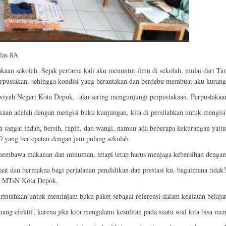
elas 8A
akaan sekolah. Sejak pertama kali aku menuntut ilmu di sekolah, mulai dari Ta
erpustakan, sehingga kondisi yang berantakan dan berdebu membuat aku kura
iyah Negeri Kota Depok, aku sering mengunjungi perpustakaan. Perpustakaan i
an adalah dengan mengisi buku kunjungan, kita di persilahkan untuk mengisi na
 sangat indah, bersih, rapih, dan wangi, namun ada beberapa kekurangan yaitu
0 yang bertepatan dengan jam pulang sekolah.
 membawa makanan dan minuman, tetapi tetap harus menjaga kebersihan denga
aat dan bermakna bagi perjalanan pendidikan dan prestasi ku, bagaimana tidak
wi MTsN Kota Depok.
rintahkan untuk meminjam buku paket sebagai referensi dalam kegiatan belajar
ng efektif, karena jika kita mengalami kesulitan pada suatu soal kita bisa me