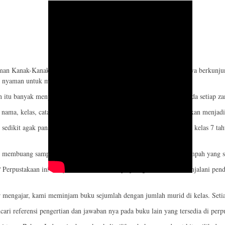
man Kanak-Kanak dan Sekolah Dasar aku jarang sekali yang namanya berkunjung 
ng nyaman untuk membaca buku.
tu banyak menyimpan buku-buku cerita yang sedang booming pada setiap zaman n
ma, kelas, catatan untuk apa ke perpustakaan dan ttd. Buku itu akan menjadi d
 sedikit agak panas dan ruangannya yang kurang luas. Pada saat aku kelas 7 t
n membuang sampah wadah makanan atau minuman pada tempat sampah yang sud
? Perpustakaan ini menjadi bukti bisu akan perjuangan ku dalam menjalani pen
 mengajar, kami meminjam buku sejumlah dengan jumlah murid di kelas. Setiap
ncari referensi pengertian dan jawaban nya pada buku lain yang tersedia di pe