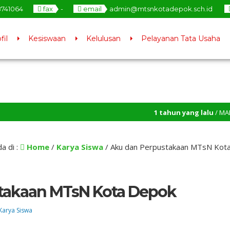
8741064
fax
-
email
admin@mtsnkotadepok.sch.id
fil
Kesiswaan
Kelulusan
Pelayanan Tata Usaha
1 tahun yang lalu
/ MABERKRAF FESTIVAL 202
Jenjang Yang Lebih Tinggi
a di :
Home
/
Karya Siswa
/
Aku dan Perpustakaan MTsN Kot
takaan MTsN Kota Depok
Karya Siswa