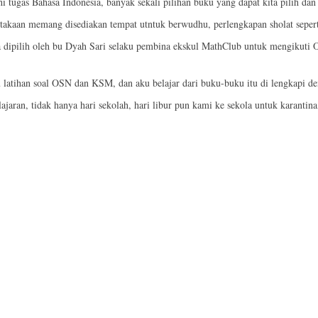
ugas Bahasa Indonesia, banyak sekali pilihan buku yang dapat kita pilih dan 
ustakaan memang disediakan tempat utntuk berwudhu, perlengkapan sholat seper
8 saya dipilih oleh bu Dyah Sari selaku pembina ekskul MathClub untuk mengik
 latihan soal OSN dan KSM, dan aku belajar dari buku-buku itu di lengkapi d
ajaran, tidak hanya hari sekolah, hari libur pun kami ke sekola untuk karantin