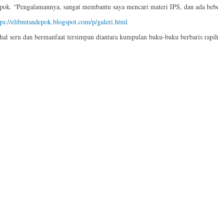
k. “Pengalamannya, sangat membantu saya mencari materi IPS, dan ada beberap
tps://elibmtsndepok.blogspot.com/p/galeri.html
 hal seru dan bermanfaat tersimpan diantara kumpulan buku-buku berbaris rap