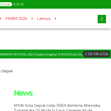
local
11
:
34
16
PMBM 2026
Lainnya
09-08-2026
4 Segera Digelar D MTsN Kota Depok – MTsN Menjadi Pilot Project dalam 
a Depok
News
MTsN Kota Depok Gelar P5RA Bertema Bhinneka
Tunggal Ika: “Si Muda Si Gaya, Generasi Muda