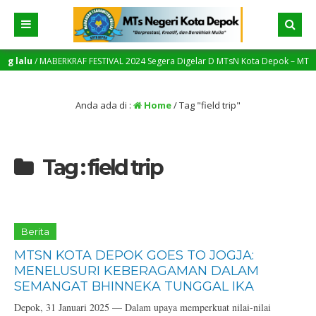
g lalu
/ MABERKRAF FESTIVAL 2024 Segera Digelar D MTsN Kota Depok – MTsN Men
Anda ada di :
Home
/
Tag "field trip"
Tag : field trip
Berita
MTSN KOTA DEPOK GOES TO JOGJA:
MENELUSURI KEBERAGAMAN DALAM
SEMANGAT BHINNEKA TUNGGAL IKA
Depok, 31 Januari 2025 — Dalam upaya memperkuat nilai-nilai