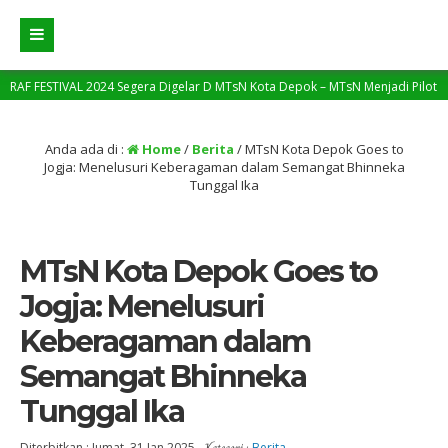
24 Segera Digelar D MTsN Kota Depok – MTsN Menjadi Pilot Project dalam Penc
Anda ada di :
Home
/
Berita
/
MTsN Kota Depok Goes to
Jogja: Menelusuri Keberagaman dalam Semangat Bhinneka
Tunggal Ika
MTsN Kota Depok Goes to
Jogja: Menelusuri
Keberagaman dalam
Semangat Bhinneka
Tunggal Ika
Diterbitkan :
Jumat, 31 Jan 2025
-
Berita