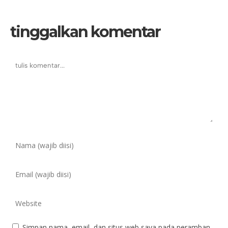
tinggalkan komentar
Simpan nama, email, dan situs web saya pada peramban