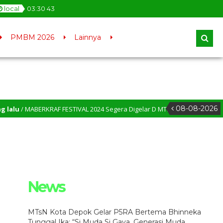
local
03
:
30
43
PMBM 2026
Lainnya
08-08-2026
 MABERKRAF FESTIVAL 2024 Segera Digelar D MTsN Kota Depok – MTsN Menja
News
MTsN Kota Depok Gelar P5RA Bertema Bhinneka
Tunggal Ika: “Si Muda Si Gaya, Generasi Muda