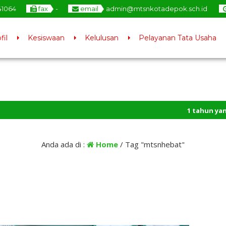
41064
fax
-
email
admin@mtsnkotadepok.sch.id
fil
Kesiswaan
Kelulusan
Pelayanan Tata Usaha
1 tahun yang lalu
/
Anda ada di :
Home
/
Tag "mtsnhebat"