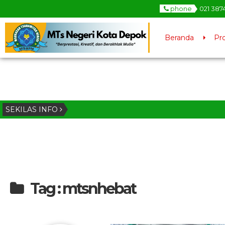
phone
021 387
Beranda
Pro
SEKILAS INFO
Tag : mtsnhebat