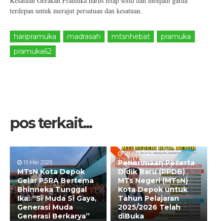
Kesatuan Gerakan Pramuka harus tetap solid dan menjadi garda
terdepan untuk merajut persatuan dan kesatuan.
haripramuka
madrasah
mtsnhebat
pramuka
pramuka62
pos terkait...
28 Apr 2025
Penerimaan Peserta
15 Mei 2025
MTsN Kota Depok
Didik Baru (PPDB)
Gelar P5RA Bertema
MTs Negeri (MTsN)
Bhinneka Tunggal
Kota Depok untuk
Ika: “Si Muda Si Gaya,
Tahun Pelajaran
Generasi Muda
2025/2026 Telah
Generasi Berkarya”
diBuka