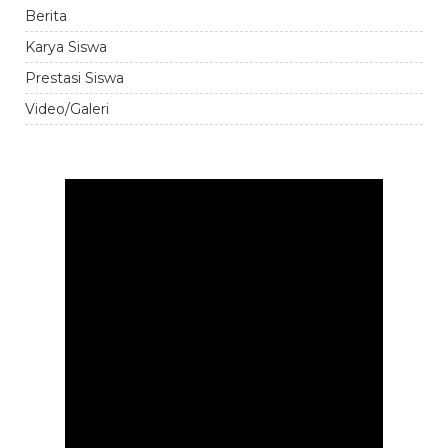
Berita
Karya Siswa
Prestasi Siswa
Video/Galeri