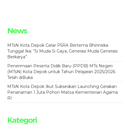
News
MTsN Kota Depok Gelar P5RA Bertema Bhinneka
Tunggal Ika: “Si Muda Si Gaya, Generasi Muda Generasi
Berkarya”
Penerimaan Peserta Didik Baru (PPDB) MTs Negeri
(MTsN) Kota Depok untuk Tahun Pelajaran 2025/2026
Telah diBuka
MTsN Kota Depok Ikut Sukseskan Launching Gerakan
Penanaman 1 Juta Pohon Matoa Kementerian Agama
RI
Kategori