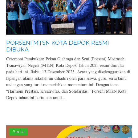
PORSENI MTSN KOTA DEPOK RESMI
DIBUKA
Ceremoni Pembukaan Pekan Olahraga dan Seni (Porseni) Madrasah
Tsanawiyah Negeri (MTsN) Kota Depok Tahun 2023 resmi dimulai
pada hari ini, Rabu, 13 Desember 2023. Acara yang diselenggarakan di
lapangan utama sekolah ini dihadiri oleh para siswa, guru, serta tamu
undangan yang turut memeriahkan momentum ini. Dengan tema
“Harmoni Prestasi, Kreativitas, dan Solidaritas,” Porseni MTsN Kota
Depok tahun ini bertujuan untuk...
Berita