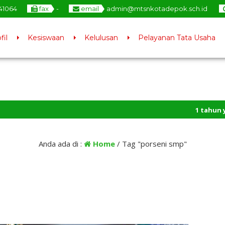
41064
fax
-
email
admin@mtsnkotadepok.sch.id
fil
Kesiswaan
Kelulusan
Pelayanan Tata Usaha
1 tahun yang 
Anda ada di :
Home
/
Tag "porseni smp"