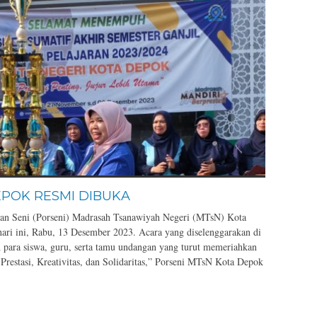
EPOK RESMI DIBUKA
n Seni (Porseni) Madrasah Tsanawiyah Negeri (MTsN) Kota
ari ini, Rabu, 13 Desember 2023. Acara yang diselenggarakan di
eh para siswa, guru, serta tamu undangan yang turut memeriahkan
estasi, Kreativitas, dan Solidaritas,” Porseni MTsN Kota Depok