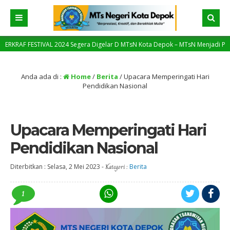
ESTIVAL 2024 Segera Digelar D MTsN Kota Depok – MTsN Menjadi Pilot Project 
nggi
Anda ada di :
Home
/
Berita
/
Upacara Memperingati Hari
Pendidikan Nasional
Upacara Memperingati Hari
Pendidikan Nasional
Diterbitkan :
Selasa, 2 Mei 2023
-
Kategori :
Berita
1