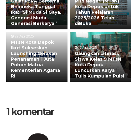
Gelar P5RA Bertema
MTs Negeri (MTsN)
Bhinneka Tunggal
Kota Depok untuk
Ika: “Si Muda Si Gaya,
Tahun Pelajaran
Generasi Muda
2025/2026 Telah
Generasi Berkarya”
diBuka
22 Apr 2025
MTsN Kota Depok
Ikut Sukseskan
17 Apr 2025
Launching Gerakan
Gaungkan Literasi,
Penanaman 1 Juta
Siswa Kelas 9 MTsN
Pohon Matoa
Kota Depok
Kementerian Agama
Luncurkan Karya
RI
Tulis Kumpulan Puisi
1 komentar