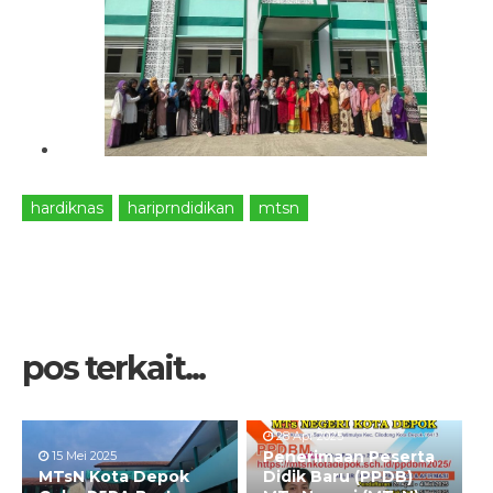
hardiknas
hariprndidikan
mtsn
pos terkait...
28 Apr 2025
Penerimaan Peserta
15 Mei 2025
MTsN Kota Depok
Didik Baru (PPDB)