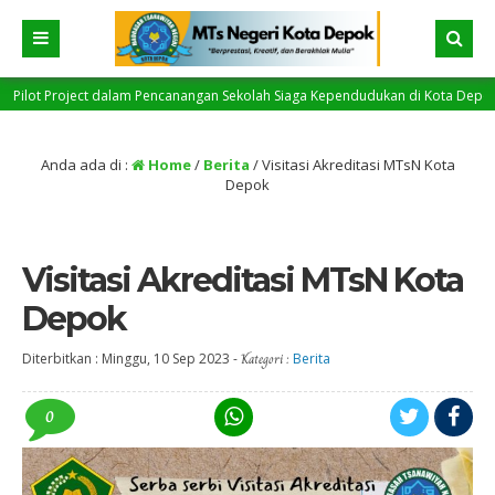
canangan Sekolah Siaga Kependudukan di Kota Depok –Prestasi itu penting, J
Anda ada di :
Home
/
Berita
/
Visitasi Akreditasi MTsN Kota
Depok
Visitasi Akreditasi MTsN Kota
Depok
Diterbitkan :
Minggu, 10 Sep 2023
-
Kategori :
Berita
0