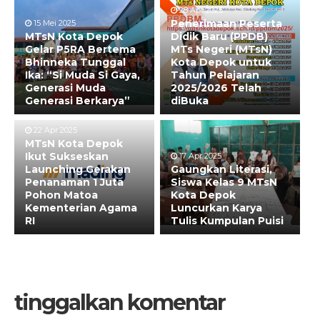
28 Apr 2025
Penerimaan Peserta
15 Mei 2025
MTsN Kota Depok
Didik Baru (PPDB)
Gelar P5RA Bertema
MTs Negeri (MTsN)
Bhinneka Tunggal
Kota Depok untuk
Ika: “Si Muda Si Gaya,
Tahun Pelajaran
Generasi Muda
2025/2026 Telah
Generasi Berkarya”
diBuka
22 Apr 2025
MTsN Kota Depok
Ikut Sukseskan
17 Apr 2025
Launching Gerakan
Gaungkan Literasi,
Penanaman 1 Juta
Siswa Kelas 9 MTsN
Pohon Matoa
Kota Depok
Kementerian Agama
Luncurkan Karya
RI
Tulis Kumpulan Puisi
tinggalkan komentar