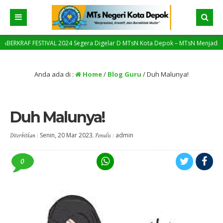
RAF FESTIVAL 2024 Segera Digelar D MTsN Kota Depok – MTsN Menjadi Pilot Pro
Anda ada di :
Home
/
Blog Guru
/
Duh Malunya!
Duh Malunya!
Diterbitkan :
Senin, 20 Mar 2023
, Penulis :
admin
0