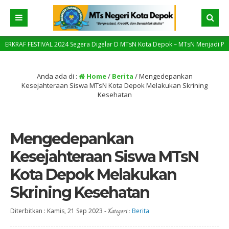
TIVAL 2024 Segera Digelar D MTsN Kota Depok – MTsN Menjadi Pilot Project da
gi
Anda ada di :
Home
/
Berita
/
Mengedepankan
Kesejahteraan Siswa MTsN Kota Depok Melakukan Skrining
Kesehatan
Mengedepankan
Kesejahteraan Siswa MTsN
Kota Depok Melakukan
Skrining Kesehatan
Diterbitkan :
Kamis, 21 Sep 2023
-
Kategori :
Berita