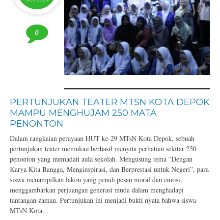
0
PERTUNJUKAN TEATER MTSN KOTA DEPOK
MAMPU MENGHUJAM 250 MATA
PENONTON
Dalam rangkaian perayaan HUT ke-29 MTsN Kota Depok, sebuah
pertunjukan teater memukau berhasil menyita perhatian sekitar 250
penonton yang memadati aula sekolah. Mengusung tema “Dengan
Karya Kita Bangga, Menginspirasi, dan Berprestasi untuk Negeri”, para
siswa menampilkan lakon yang penuh pesan moral dan emosi,
menggambarkan perjuangan generasi muda dalam menghadapi
tantangan zaman. Pertunjukan ini menjadi bukti nyata bahwa siswa
MTsN Kota...