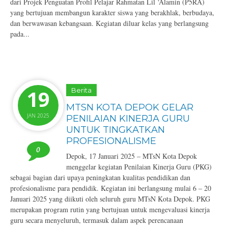
dari Projek Penguatan Profil Pelajar Rahmatan Lil ‘Alamin (P5RA)
yang bertujuan membangun karakter siswa yang berakhlak, berbudaya,
dan berwawasan kebangsaan. Kegiatan diluar kelas yang berlangsung
pada...
19
Berita
MTSN KOTA DEPOK GELAR
JAN 2025
PENILAIAN KINERJA GURU
UNTUK TINGKATKAN
PROFESIONALISME
0
Depok, 17 Januari 2025 – MTsN Kota Depok
menggelar kegiatan Penilaian Kinerja Guru (PKG)
sebagai bagian dari upaya peningkatan kualitas pendidikan dan
profesionalisme para pendidik. Kegiatan ini berlangsung mulai 6 – 20
Januari 2025 yang diikuti oleh seluruh guru MTsN Kota Depok. PKG
merupakan program rutin yang bertujuan untuk mengevaluasi kinerja
guru secara menyeluruh, termasuk dalam aspek perencanaan