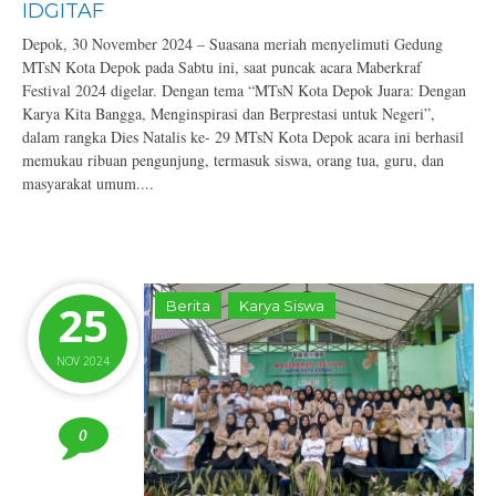
IDGITAF
Depok, 30 November 2024 – Suasana meriah menyelimuti Gedung
MTsN Kota Depok pada Sabtu ini, saat puncak acara Maberkraf
Festival 2024 digelar. Dengan tema “MTsN Kota Depok Juara: Dengan
Karya Kita Bangga, Menginspirasi dan Berprestasi untuk Negeri”,
dalam rangka Dies Natalis ke- 29 MTsN Kota Depok acara ini berhasil
memukau ribuan pengunjung, termasuk siswa, orang tua, guru, dan
masyarakat umum....
25
Berita
Karya Siswa
NOV 2024
0