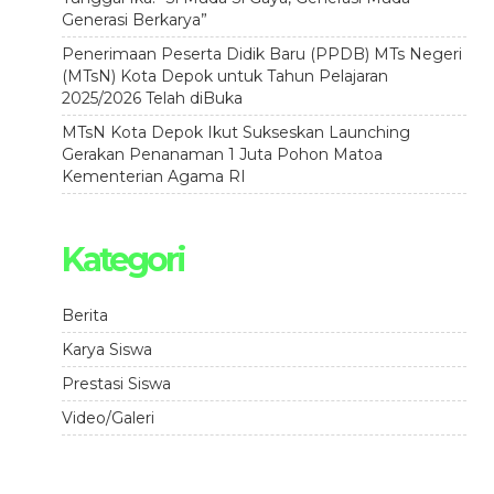
Generasi Berkarya”
Penerimaan Peserta Didik Baru (PPDB) MTs Negeri
(MTsN) Kota Depok untuk Tahun Pelajaran
2025/2026 Telah diBuka
MTsN Kota Depok Ikut Sukseskan Launching
Gerakan Penanaman 1 Juta Pohon Matoa
Kementerian Agama RI
Kategori
Berita
Karya Siswa
Prestasi Siswa
Video/Galeri