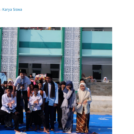
 :
Karya Siswa