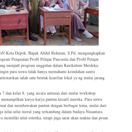
TsN Kota Depok, Bapak Abdul Rohman, S.Pd, mengungkapkan
ogram Penguatan Profil Pelajar Pancasila dan Profil Pelajar
ang menjadi program unggulan dalam Kurikulum Merdeka.
 ingin para siswa tidak hanya memahami keindahan sastra
melestarikan salah satu bentuk kearifan lokal ya ng mulai jarang
as 7 dan kelas 8, yang secara antusias dari mulai workshop
 menampilkan karya-karya pantun kreatif mereka. Para siswa
at dan membawakan pantun dengan berbagai tema, mulai dari
gga nilai-nilai moral yang terkandung dalam budaya Nusantara.
a memiliki nilai estetika, tetapi juga sarat akan makna dan pesan