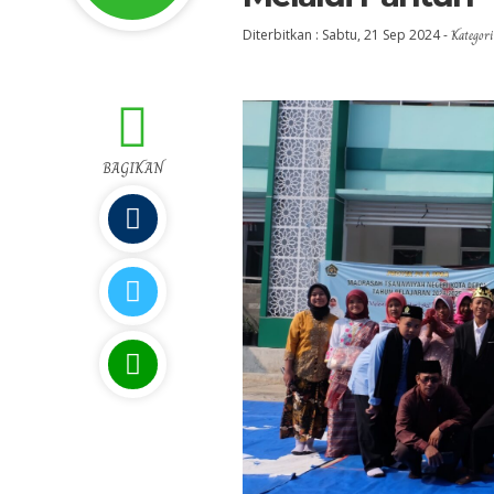
Diterbitkan :
Sabtu, 21 Sep 2024
-
Kategori
0
BAGIKAN