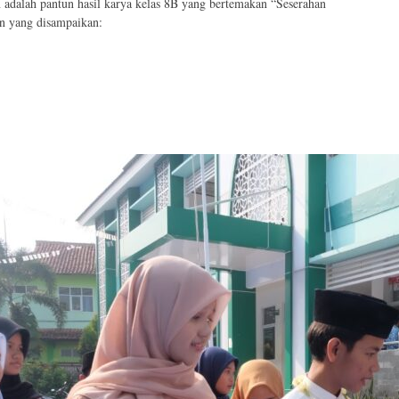
n adalah pantun hasil karya kelas 8B yang bertemakan “Seserahan
un yang disampaikan: