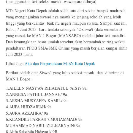
(menggunakan test seleksi masuk, wawancara dsbnya)
MTs Negeri Kota Depok adalah salah satu dari sekian banyak madrasah
yang menginginkan siswa/i nya masuk ke jenjang sekolah yang lebih
tinggi yang berkualitas baik itu negeri maupun swasta. Sampai saat ini,
Rabu, 7 Juni 2023 baru terdata sebanyak 42 siswa/i (data sementara)
yang masuk ke MAN 1 Bogor (MANSABO) melalui jalur test mandiri.
Dan kemungkinan besar jumlah tersebut akan bertambah seiring waktu
pendaftaran PPDB SMA/SMK Online yang masih berjalan sampai akhir
Juni 2023 nanti.
Lihat Juga
Aku dan Perpustakaan MTsN Kota Depok
Berikut adalah data Siswa/i yang lulus seleksi masuk dan diterima di
MAN 1 Bogor :
1.AILEEN NASYWA RIHADATUL ‘AISY/ 9a
2.ANNESA FATHUL JANNAH/ 9a
3.ARSHA MUSYAFFA KAMIL/ 9a
4.AUFA HUDZAIFAH/ 9a
5.AURA AZZAHRA/ 9a
6.KEANDRE FARRAS 7.MUHAMMAD/ 9a
MUHAMMAD NABIL ZULKARNAIN/ 9a
8.Alifa Salsabila Hidayat1/ 9B