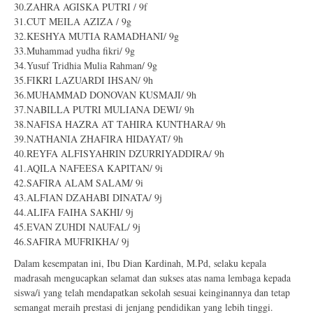
30.ZAHRA AGISKA PUTRI / 9f
31.CUT MEILA AZIZA / 9g
32.KESHYA MUTIA RAMADHANI/ 9g
33.Muhammad yudha fikri/ 9g
34.Yusuf Tridhia Mulia Rahman/ 9g
35.FIKRI LAZUARDI IHSAN/ 9h
36.MUHAMMAD DONOVAN KUSMAJI/ 9h
37.NABILLA PUTRI MULIANA DEWI/ 9h
38.NAFISA HAZRA AT TAHIRA KUNTHARA/ 9h
39.NATHANIA ZHAFIRA HIDAYAT/ 9h
40.REYFA ALFISYAHRIN DZURRIYADDIRA/ 9h
41.AQILA NAFEESA KAPITAN/ 9i
42.SAFIRA ALAM SALAM/ 9i
43.ALFIAN DZAHABI DINATA/ 9j
44.ALIFA FAIHA SAKHI/ 9j
45.EVAN ZUHDI NAUFAL/ 9j
46.SAFIRA MUFRIKHA/ 9j
Dalam kesempatan ini, Ibu Dian Kardinah, M.Pd, selaku kepala
madrasah mengucapkan selamat dan sukses atas nama lembaga kepada
siswa/i yang telah mendapatkan sekolah sesuai keinginannya dan tetap
semangat meraih prestasi di jenjang pendidikan yang lebih tinggi.