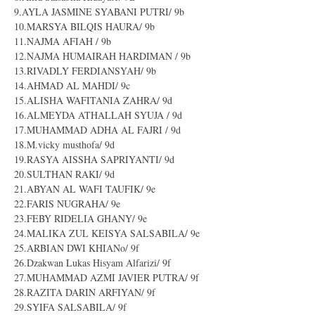
9.AYLA JASMINE SYABANI PUTRI/ 9b
10.MARSYA BILQIS HAURA/ 9b
11.NAJMA AFIAH / 9b
12.NAJMA HUMAIRAH HARDIMAN / 9b
13.RIVADLY FERDIANSYAH/ 9b
14.AHMAD AL MAHDI/ 9c
15.ALISHA WAFITANIA ZAHRA/ 9d
16.ALMEYDA ATHALLAH SYUJA / 9d
17.MUHAMMAD ADHA AL FAJRI / 9d
18.M.vicky musthofa/ 9d
19.RASYA AISSHA SAPRIYANTI/ 9d
20.SULTHAN RAKI/ 9d
21.ABYAN AL WAFI TAUFIK/ 9e
22.FARIS NUGRAHA/ 9e
23.FEBY RIDELIA GHANY/ 9e
24.MALIKA ZUL KEISYA SALSABILA/ 9e
25.ARBIAN DWI KHIANo/ 9f
26.Dzakwan Lukas Hisyam Alfarizi/ 9f
27.MUHAMMAD AZMI JAVIER PUTRA/ 9f
28.RAZITA DARIN ARFIYAN/ 9f
29.SYIFA SALSABILA/ 9f