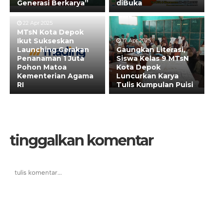
Generasi Berkarya”
diBuka
22 Apr 2025
MTsN Kota Depok
Ikut Sukseskan
17 Apr 2025
Launching Gerakan
Gaungkan Literasi,
Penanaman 1 Juta
Siswa Kelas 9 MTsN
Pohon Matoa
Kota Depok
Kementerian Agama
Luncurkan Karya
RI
Tulis Kumpulan Puisi
tinggalkan komentar