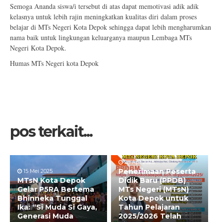
Semoga Ananda siswa/i tersebut di atas dapat memotivasi adik adik
kelasnya untuk lebih rajin meningkatkan kualitas diri dalam proses
belajar di MTs Negeri Kota Depok sehingga dapat lebih mengharumkan
nama baik untuk lingkungan keluarganya maupun Lembaga MTs
Negeri Kota Depok.
Humas MTs Negeri kota Depok
pos terkait...
28 Apr 2025
Penerimaan Peserta
15 Mei 2025
MTsN Kota Depok
Didik Baru (PPDB)
Gelar P5RA Bertema
MTs Negeri (MTsN)
Bhinneka Tunggal
Kota Depok untuk
Ika: “Si Muda Si Gaya,
Tahun Pelajaran
Generasi Muda
2025/2026 Telah