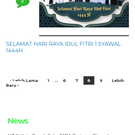
0
SELAMAT HARI RAYA IDUL FITRI 1 SYAWAL
1444H
Lebih Lama
1
…
6
7
8
9
Lebih
Baru
News